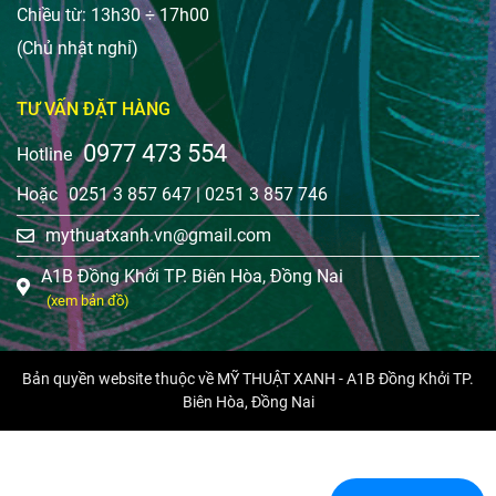
Chiều từ: 13h30 ÷ 17h00
(Chủ nhật nghỉ)
TƯ VẤN ĐẶT HÀNG
0977 473 554
Hotline
Hoặc
0251 3 857 647
|
0251 3 857 746
mythuatxanh.vn@gmail.com
A1B Đồng Khởi TP. Biên Hòa, Đồng Nai
(xem bản đồ)
Bản quyền website thuộc về MỸ THUẬT XANH - A1B Đồng Khởi TP.
Biên Hòa, Đồng Nai