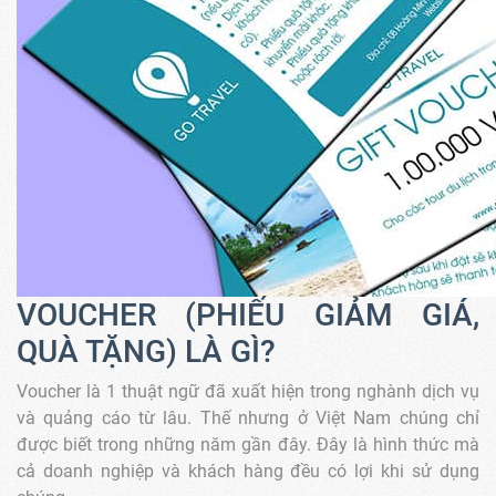
VOUCHER (PHIẾU GIẢM GIÁ,
QUÀ TẶNG) LÀ GÌ?
Voucher là 1 thuật ngữ đã xuất hiện trong nghành dịch vụ
và quảng cáo từ lâu. Thế nhưng ở Việt Nam chúng chỉ
được biết trong những năm gần đây. Đây là hình thức mà
cả doanh nghiệp và khách hàng đều có lợi khi sử dụng