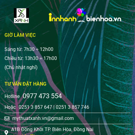
GIỜ LÀM VIỆC
Sáng từ: 7h30 ÷ 12h00
Chiều từ: 13h30 ÷ 17h00
(Chủ nhật nghỉ)
TƯ VẤN ĐẶT HÀNG
0977 473 554
Hotline
Hoặc
0251 3 857 647
|
0251 3 857 746
mythuatxanh.vn@gmail.com
A1B Đồng Khởi TP. Biên Hòa, Đồng Nai