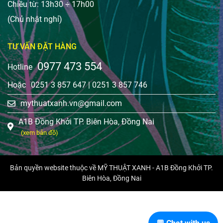
Chiều từ: 13h30 ÷ 17h00
(Chủ nhật nghỉ)
TƯ VẤN ĐẶT HÀNG
0977 473 554
Hotline
Hoặc
0251 3 857 647
|
0251 3 857 746
mythuatxanh.vn@gmail.com
A1B Đồng Khởi TP. Biên Hòa, Đồng Nai
(xem bản đồ)
Bản quyền website thuộc về MỸ THUẬT XANH - A1B Đồng Khởi TP.
Biên Hòa, Đồng Nai